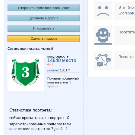
Irisko
Janny-5
Этот блог
Отправить приватное сообщение
блогеров
.
Добавить в друзья
Игнорировать
Mari$hka
Mariett
Посетит
Сделать подарок
Совместная покупка: уютный
Olushka)
Pet-Sov
популярность:
Посмотре
14640 место
-8 ↓
рейтинг
1861
?
Привилегированный
пользователь
3
angelochek91
anton-1
уровня
Статистика портрета:
k@ty*
kamish
сейчас просматривают портрет - 0
зарегистрированные пользователи
посетившие портрет за 7 дней - 1