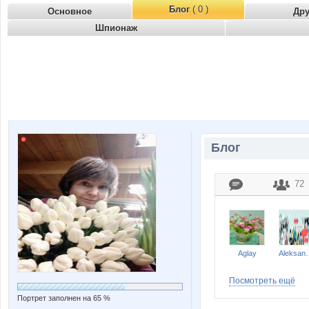
Блог
( 0 )
Основное
Др
Шпионаж
Блог
72
Aglay
Aleks
Посмотреть ещё
Портрет заполнен на 65 %